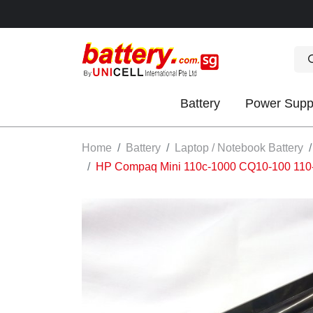
Battery
Power Supp
OK
Home
Battery
Laptop / Notebook Battery
HP Compaq Mini 110c-1000 CQ10-100 11
S
IES