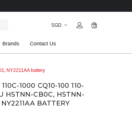
SGD
0
Brands
Contact Us
1, NY2211AA battery
10C-1000 CQ10-100 110-
TU HSTNN-CB0C, HSTNN-
1, NY2211AA BATTERY