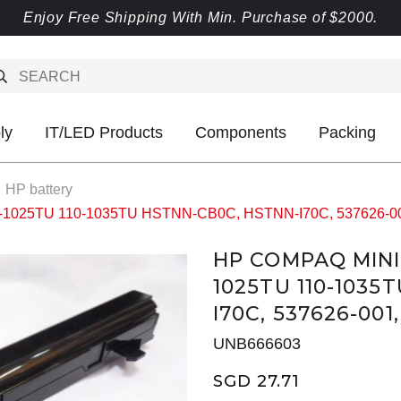
Enjoy Free Shipping With Min. Purchase of $2000.
ly
IT/LED Products
Components
Packing
HP battery
0-1025TU 110-1035TU HSTNN-CB0C, HSTNN-I70C, 537626-00
HP COMPAQ MINI 1
1025TU 110-1035
I70C, 537626-00
UNB666603
SGD 27.71